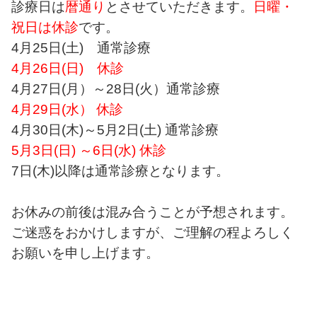
診療日は
暦通り
とさせていただきます。
日曜・
祝日は休診
です。
4
月
25
日
(
土
)
通常診療
4
月
26
日
(
日
)
休診
4
月
27
日
(
月）～
28
日
(
火）通常診療
4
月
29
日
(
水） 休診
4
月
30
日
(
木
)
～
5
月
2
日
(
土
)
通常診療
5
月
3
日
(
日
)
～
6
日
(
水
)
休診
7
日
(
木
)
以降は通常診療となります。
お休みの前後は混み合うことが予想されます。
ご迷惑をおかけしますが、ご理解の程よろしく
お願いを申し上げます。