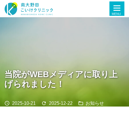
当院がWEBメディアに取り上
げられました！
schedule
refresh
folder_open
2025-10-21
2025-12-22
お知らせ