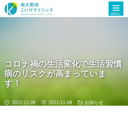
コロナ禍の生活変化で生活習慣
病のリスクが高まっていま
す！
schedule
refresh
folder_open
2021-11-08
2021-11-09
お知らせ